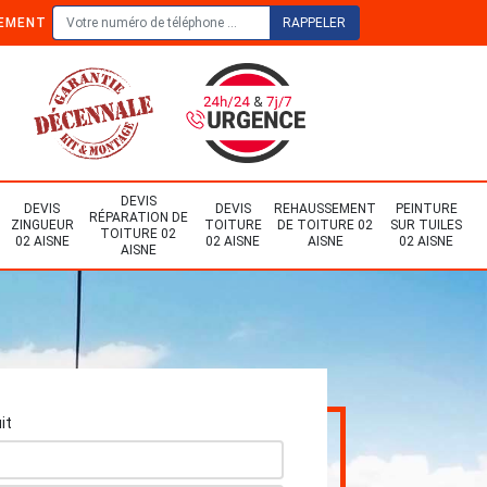
TEMENT
DEVIS
DEVIS
DEVIS
REHAUSSEMENT
PEINTURE
RÉPARATION DE
ZINGUEUR
TOITURE
DE TOITURE 02
SUR TUILES
TOITURE 02
02 AISNE
02 AISNE
AISNE
02 AISNE
AISNE
it