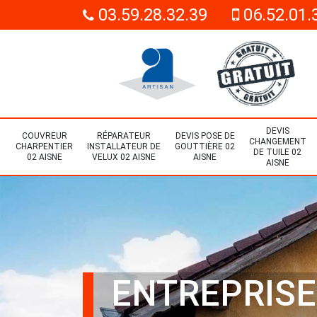
03.59.28.32.39
06.52.01.
DEVIS
COUVREUR
RÉPARATEUR
DEVIS POSE DE
CHANGEMENT
CHARPENTIER
INSTALLATEUR DE
GOUTTIÈRE 02
DE TUILE 02
02 AISNE
VELUX 02 AISNE
AISNE
AISNE
ENTREPRISE