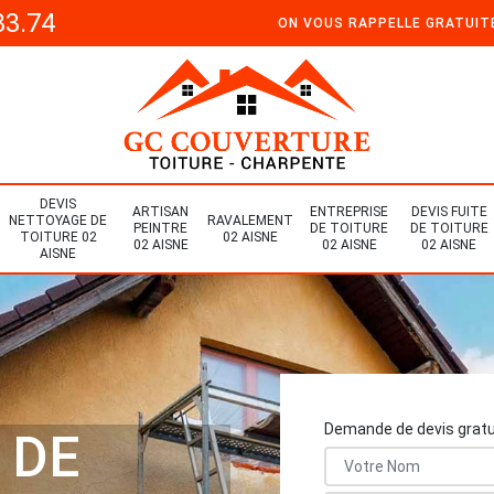
33.74
ON VOUS RAPPELLE GRATUI
DEVIS
ARTISAN
ENTREPRISE
DEVIS FUITE
NETTOYAGE DE
RAVALEMENT
PEINTRE
DE TOITURE
DE TOITURE
TOITURE 02
02 AISNE
02 AISNE
02 AISNE
02 AISNE
AISNE
Demande de devis gratu
 DE