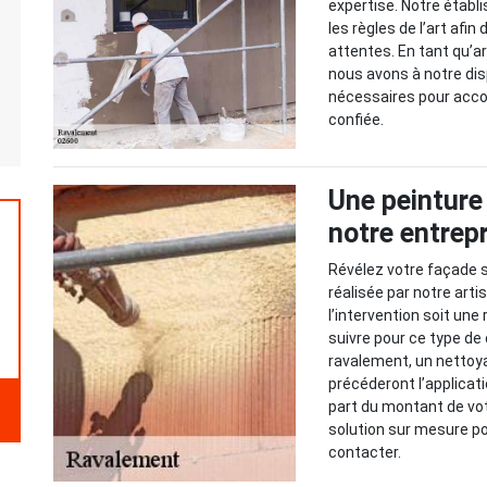
expertise. Notre établ
les règles de l’art afi
attentes. En tant qu’a
nous avons à notre di
nécessaires pour acco
confiée.
Une peinture
notre entrep
Révélez votre façade 
réalisée par notre art
l’intervention soit une
suivre pour ce type de 
ravalement, un nettoy
précéderont l’applicat
part du montant de vo
solution sur mesure po
contacter.