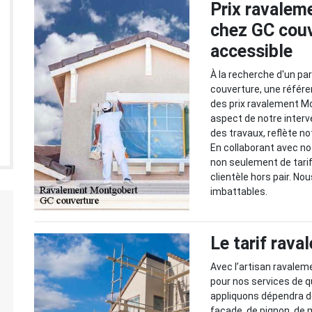
Prix ravalem
chez GC couv
accessible
À la recherche d'un par
couverture, une référ
des prix ravalement M
aspect de notre interve
des travaux, reflète n
En collaborant avec no
non seulement de tari
clientèle hors pair. No
imbattables.
Le tarif rav
Avec l’artisan ravalem
pour nos services de q
appliquons dépendra de
façade, de pignon, de 