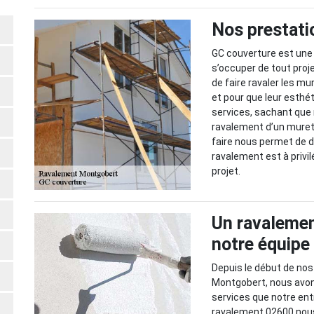
Nos prestati
GC couverture est une
s’occuper de tout proj
de faire ravaler les mu
et pour que leur esthé
services, sachant que
ravalement d’un muret 
faire nous permet de 
ravalement est à privi
projet.
Un ravalemen
notre équip
Depuis le début de nos
Montgobert, nous avon
services que notre ent
ravalement 02600 nou