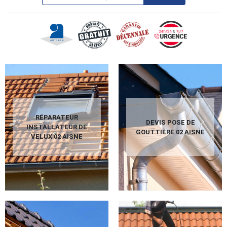
RÉPARATEUR
DEVIS POSE DE
INSTALLATEUR DE
GOUTTIÈRE 02 AISNE
VELUX 02 AISNE