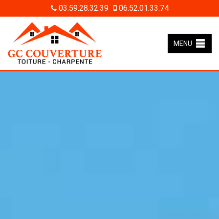
03.59.28.32.39
06.52.01.33.74
MENU