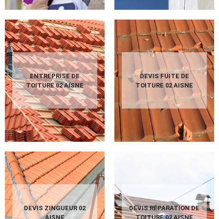
ENTREPRISE DE
DEVIS FUITE DE
TOITURE 02 AISNE
TOITURE 02 AISNE
DEVIS ZINGUEUR 02
DEVIS RÉPARATION DE
AISNE
TOITURE 02 AISNE