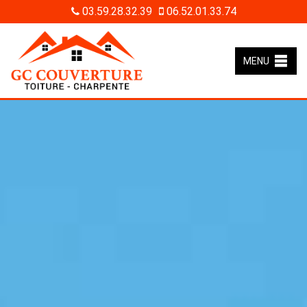
03.59.28.32.39
06.52.01.33.74
MENU