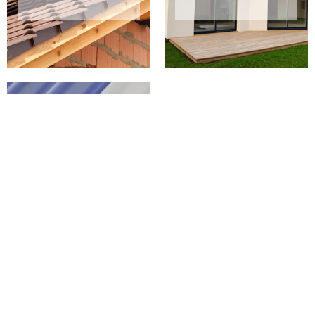
PEINTURE SUR
TUILES 02 AISNE
Façadier pour ravalement de façade