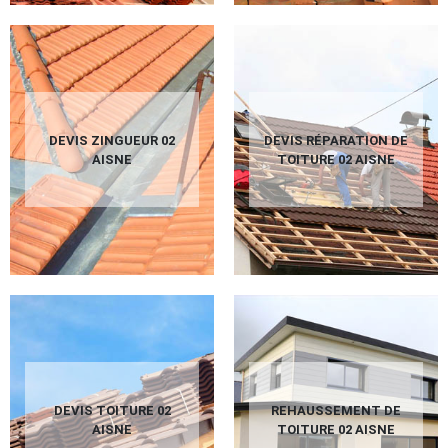
DEVIS ZINGUEUR 02
DEVIS RÉPARATION DE
AISNE
TOITURE 02 AISNE
DEVIS TOITURE 02
REHAUSSEMENT DE
AISNE
TOITURE 02 AISNE