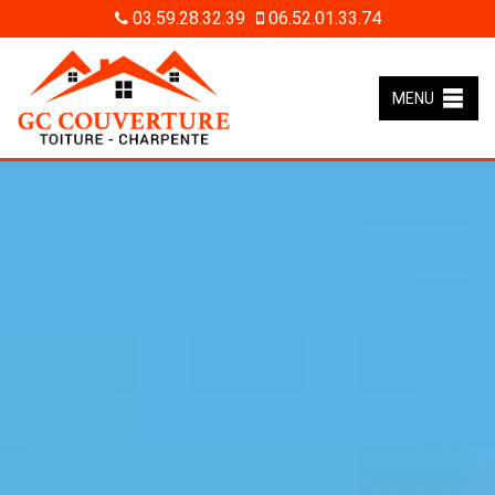
03.59.28.32.39
06.52.01.33.74
MENU