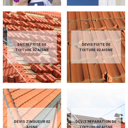
ENTREPRISE DE
DEVIS FUITE DE
TOITURE 02 AISNE
TOITURE 02 AISNE
DEVIS ZINGUEUR 02
DEVIS RÉPARATION DE
AISNE
TOITURE 02 AISNE