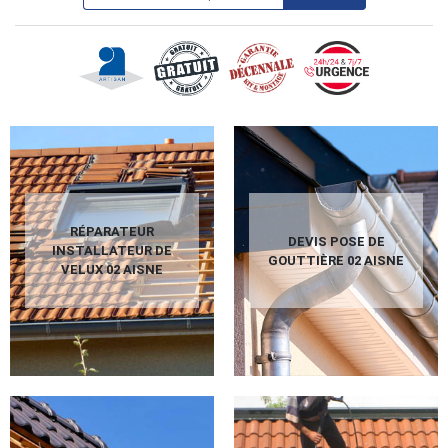
RÉPARATEUR
DEVIS POSE DE
INSTALLATEUR DE
GOUTTIÈRE 02 AISNE
VELUX 02 AISNE