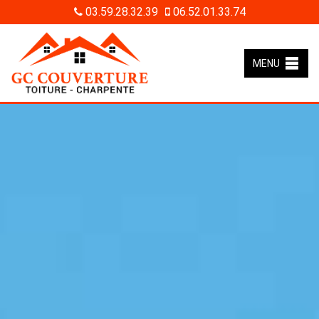
03.59.28.32.39
06.52.01.33.74
MENU