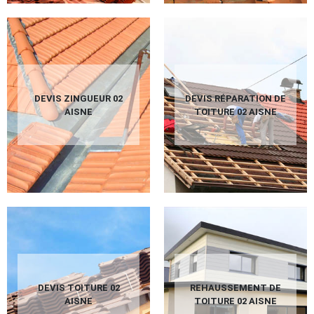
DEVIS ZINGUEUR 02
DEVIS RÉPARATION DE
AISNE
TOITURE 02 AISNE
DEVIS TOITURE 02
REHAUSSEMENT DE
AISNE
TOITURE 02 AISNE