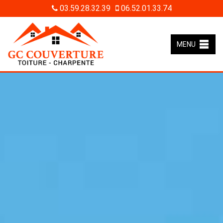
03.59.28.32.39
06.52.01.33.74
MENU