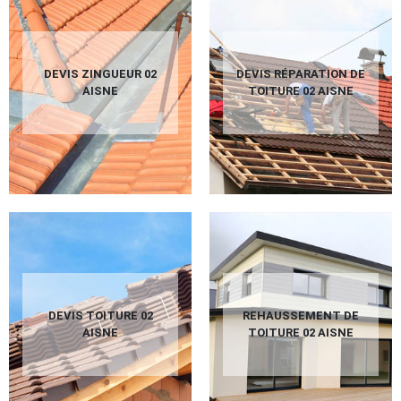
DEVIS ZINGUEUR 02
DEVIS RÉPARATION DE
AISNE
TOITURE 02 AISNE
DEVIS TOITURE 02
REHAUSSEMENT DE
AISNE
TOITURE 02 AISNE