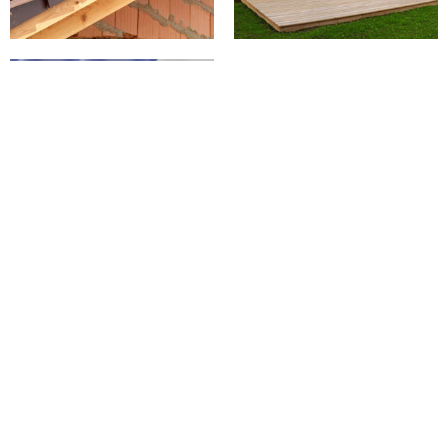
PEINTURE SUR
TUILES 02 AISNE
Ravalement pas cher avec
l’entreprise GC couverture
Pour un ravalement pas cher à Savy 02590, sollicitez les services