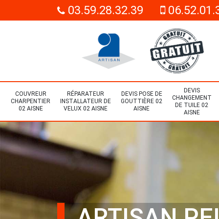
03.59.28.32.39
06.52.01.
DEVIS
COUVREUR
RÉPARATEUR
DEVIS POSE DE
CHANGEMENT
CHARPENTIER
INSTALLATEUR DE
GOUTTIÈRE 02
DE TUILE 02
02 AISNE
VELUX 02 AISNE
AISNE
AISNE
ARTISAN PE