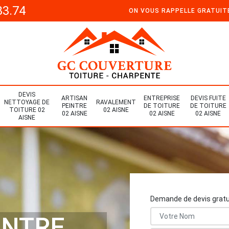
33.74
ON VOUS RAPPELLE GRATUI
DEVIS
ARTISAN
ENTREPRISE
DEVIS FUITE
NETTOYAGE DE
RAVALEMENT
PEINTRE
DE TOITURE
DE TOITURE
TOITURE 02
02 AISNE
02 AISNE
02 AISNE
02 AISNE
AISNE
Demande de devis gratu
INTRE