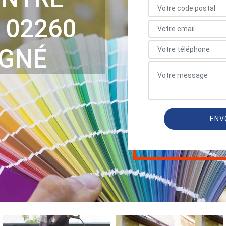
 02260
IGNÉ