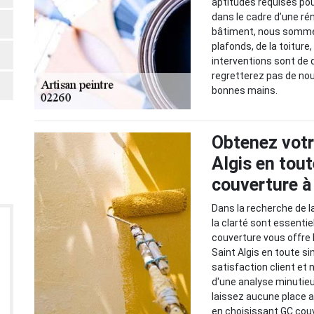
aptitudes requises pou
dans le cadre d’une rén
bâtiment, nous sommes
plafonds, de la toitur
interventions sont de
regretterez pas de nous
bonnes mains.
Obtenez votre
Algis en tout
couverture à
Dans la recherche de la
la clarté sont essentie
couverture vous offre l
Saint Algis en toute s
satisfaction client et 
d'une analyse minutie
laissez aucune place au
en choisissant GC couv