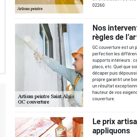
02260.
Nos intervent
règles de l’ar
GC couverture est un pe
perfection les différe
supports intérieurs : c
placo, etc. Quel que so
décaper puis dépoussié
propre garantit une bo
un résultat exceptionne
hauteur de vos exigenc
couverture.
Le prix artis
appliquons