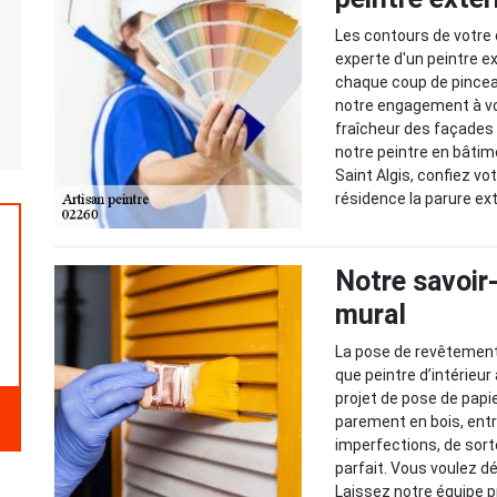
Les contours de votre
experte d'un peintre e
chaque coup de pinceau
notre engagement à vous
fraîcheur des façades 
notre peintre en bâtim
Saint Algis, confiez vo
résidence la parure ext
Notre savoir
mural
La pose de revêtement 
que peintre d’intérieur
projet de pose de papie
parement en bois, entre
imperfections, de sorte
parfait. Vous voulez 
Laissez notre équipe p