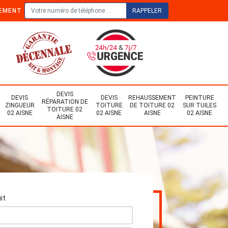
TEMENT
DEVIS
DEVIS
DEVIS
REHAUSSEMENT
PEINTURE
RÉPARATION DE
ZINGUEUR
TOITURE
DE TOITURE 02
SUR TUILES
TOITURE 02
02 AISNE
02 AISNE
AISNE
02 AISNE
AISNE
it