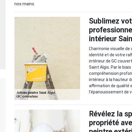
nos mains.
Sublimez vo
professionnel
intérieur Sai
L'harmonie visuelle de
identité et de votre ra
intérieur de GC couver
Saint Algis. Par le bia
compréhension profond
intérieur à la hauteur
affirmation de qualité 
l'épanouissement de vo
Révélez la sp
propriété av
peintre extér