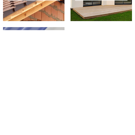
PEINTURE SUR
TUILES 02 AISNE
Tarif ravalement à Saint Algis : pour
un projet de prestige réussi avec GC