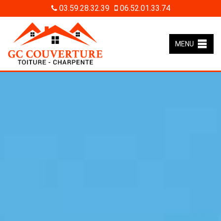
03.59.28.32.39
06.52.01.33.74
MENU