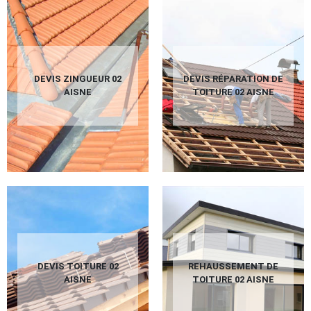
DEVIS ZINGUEUR 02
DEVIS RÉPARATION DE
AISNE
TOITURE 02 AISNE
DEVIS TOITURE 02
REHAUSSEMENT DE
AISNE
TOITURE 02 AISNE