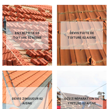
ENTREPRISE DE
DEVIS FUITE DE
TOITURE 02 AISNE
TOITURE 02 AISNE
DEVIS ZINGUEUR 02
DEVIS RÉPARATION DE
AISNE
TOITURE 02 AISNE