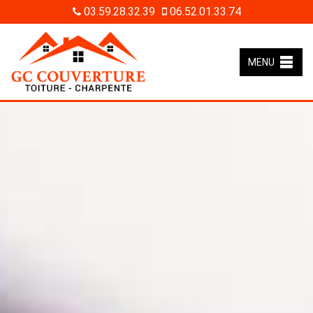
03.59.28.32.39
06.52.01.33.74
MENU