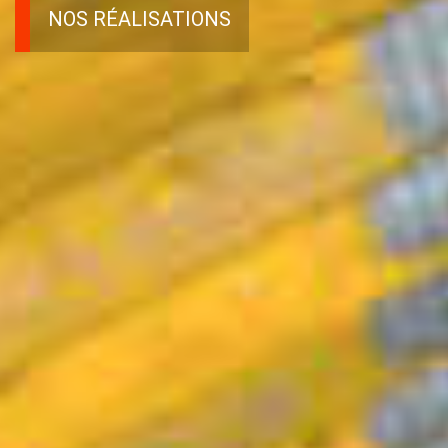
NOS RÉALISATIONS