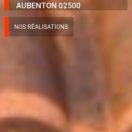
AUBENTON 02500
NOS RÉALISATIONS