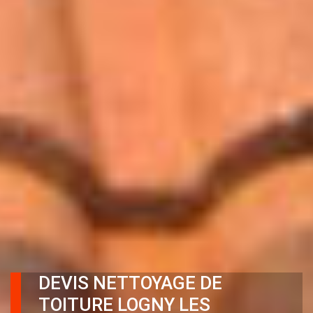
DEVIS NETTOYAGE DE
TOITURE LOGNY LES