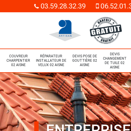
03.59.28.32.39
06.52.01.
DEVIS
COUVREUR
RÉPARATEUR
DEVIS POSE DE
CHANGEMENT
CHARPENTIER
INSTALLATEUR DE
GOUTTIÈRE 02
DE TUILE 02
02 AISNE
VELUX 02 AISNE
AISNE
AISNE
ENTREPRISE