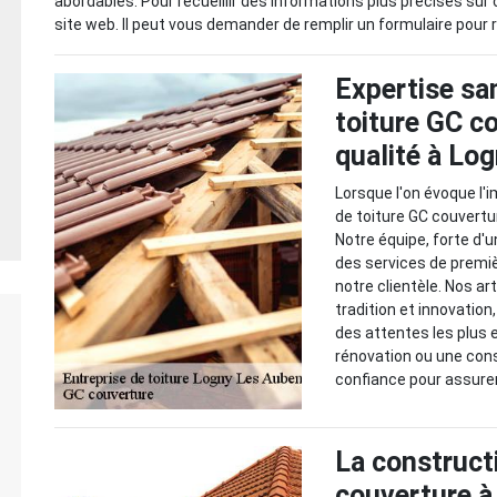
abordables. Pour recueillir des informations plus précises sur c
site web. Il peut vous demander de remplir un formulaire pour r
Expertise san
toiture GC co
qualité à Lo
Lorsque l'on évoque l'i
de toiture GC couvertu
Notre équipe, forte d'
des services de premiè
notre clientèle. Nos ar
tradition et innovation
des attentes les plus 
rénovation ou une con
confiance pour assurer 
La constructi
couverture à