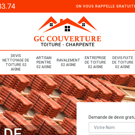
33.74
ON VOUS RAPPELLE GRATUI
DEVIS
ARTISAN
ENTREPRISE
DEVIS FUITE
NETTOYAGE DE
RAVALEMENT
PEINTRE
DE TOITURE
DE TOITURE
TOITURE 02
02 AISNE
02 AISNE
02 AISNE
02 AISNE
AISNE
Demande de devis gratu
 DE