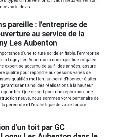
es types d'interventions, il vaut mieux visiter son
ecevoir le devis.
s pareille : l'entreprise de
uverture au service de la
gny Les Aubenton
mportance d'une toiture solide et fiable, l'entreprise
re à Logny Les Aubenton a une expertise inégalée.
une expertise accumulée au fil des années, assure
re qualité pour répondre aux besoins variés de
tisans qualifiés mettent un point d'honneur à allier
, garantissant ainsi des réalisations à la hauteur
exigeantes. Que ce soit pour une réparation, une
struction neuve, nous sommes votre partenaire de
la pérennité et l'esthétique de votre toiture.
on d'un toit par GC
 Logny Les Aubenton dans le