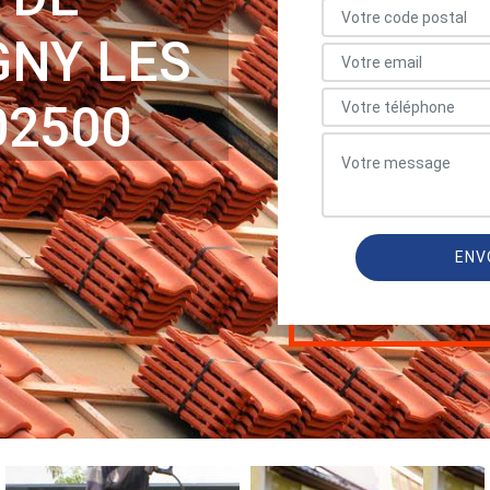
GNY LES
02500