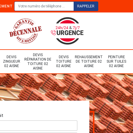
TEMENT
DEVIS
DEVIS
DEVIS
REHAUSSEMENT
PEINTURE
RÉPARATION DE
ZINGUEUR
TOITURE
DE TOITURE 02
SUR TUILES
TOITURE 02
02 AISNE
02 AISNE
AISNE
02 AISNE
AISNE
it