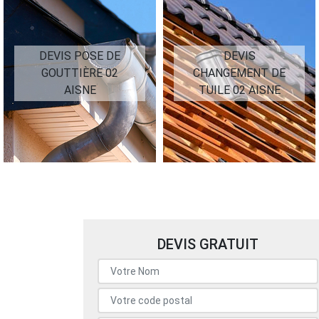
DEVIS
DEVIS NETTOYAGE
CHANGEMENT DE
DE TOITURE 02
TUILE 02 AISNE
AISNE
DEVIS GRATUIT